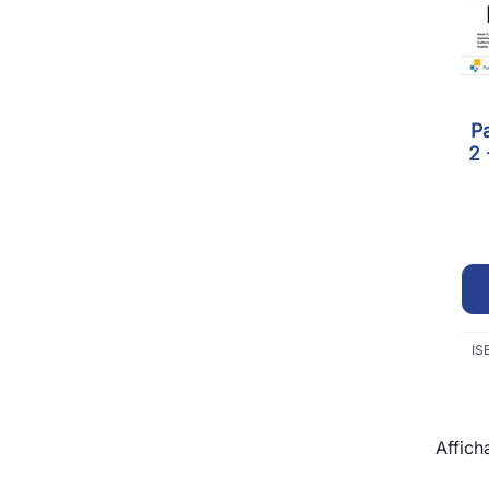
P
2 
IS
Affich