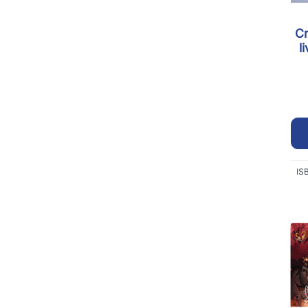
Cr
l
IS