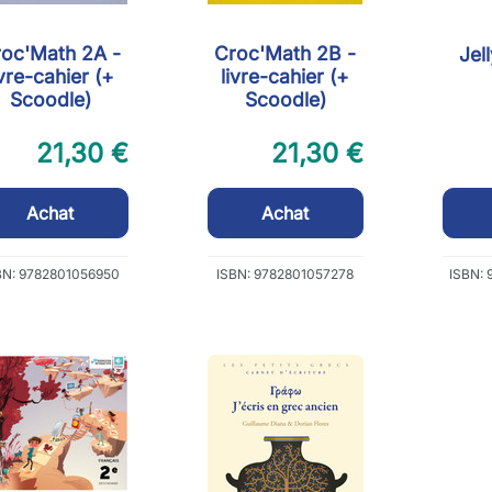
oc'Math 2A -
Croc'Math 2B -
Jell
ivre-cahier (+
livre-cahier (+
Scoodle)
Scoodle)
21,30 €
21,30 €
Achat
Achat
BN: 9782801056950
ISBN: 9782801057278
ISBN: