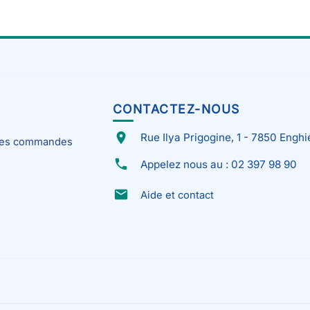
CONTACTEZ-NOUS
place
Rue Ilya Prigogine, 1 - 7850 Enghi
 mes commandes
phone
Appelez nous au : 02 397 98 90
email
Aide et contact