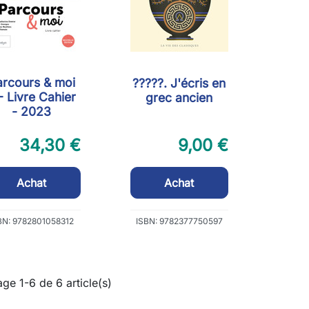
arcours & moi
?????. J'écris en
- Livre Cahier
grec ancien
- 2023
34,30 €
9,00 €
Achat
Achat
BN: 9782801058312
ISBN: 9782377750597
age 1-6 de 6 article(s)